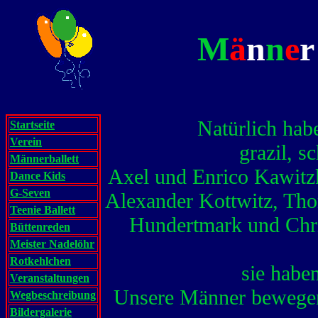
M
ä
n
n
e
Natürlich hab
Startseite
Verein
grazil, s
Männerballett
Axel und Enrico Kawitz
Dance Kids
G-Seven
Alexander Kottwitz, Tho
Teenie Ballett
Hundertmark und Chris
Büttenreden
Meister Nadelöhr
Rotkehlchen
sie haben
Veranstaltungen
Unsere Männer bewegen 
Wegbeschreibung
Bildergalerie