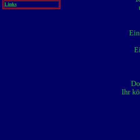
Links
Ein
E
Do
Ihr k