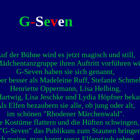
G
-
S
e
v
e
n
uf der Bühne wird es jetzt magisch und still,
ädchentanzgruppe ihren Auftritt vorführen wi
G-Seven haben sie sich genannt,
ber besser als Madeleine Ruff, Stefanie Schmel
Henriette Oppermann, Lisa Helbing,
Hartwig, Lisa Jeschke
und Lydia Höpfner beka
ls Elfen bezaubern sie alle, ob jung oder alt,
im schönen "Rhodener Märchenwald".
e Kostüme flattern und die Hüften schwingen,
 "G-Seven" das Publikum zum Staunen bringen
ch meine, man konnt sogar Elfenstaub sehen,