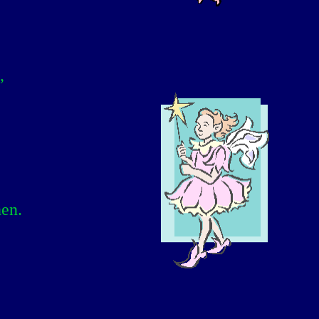
,
hen.