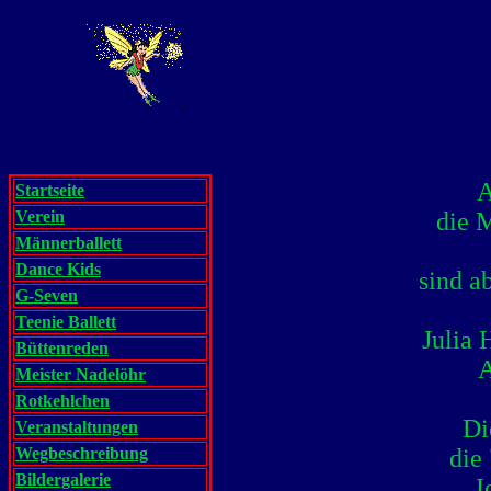
A
Startseite
Verein
die M
Männerballett
Dance Kids
sind a
G-Seven
Teenie Ballett
Julia 
Büttenreden
A
Meister Nadelöhr
Rotkehlchen
Di
Veranstaltungen
Wegbeschreibung
die
Bildergalerie
I